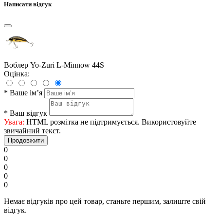
Написати відгук
Воблер Yo-Zuri L-Minnow 44S
Оцінка:
*
Ваше ім’я
*
Ваш відгук
Увага:
HTML розмітка не підтримується. Використовуйте
звичайний текст.
Продовжити
0
0
0
0
0
Немає відгуків про цей товар, станьте першим, залиште свій
відгук.