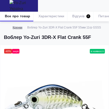
Все про товар
Характеристики
Відгуків
Питан
0
Кренки
Воблер Yo-Zuri 3DR-X Flat Crank 55F 55мм 11гр GSSS
Воблер Yo-Zuri 3DR-X Flat Crank 55F
-40%
акція
в наявності