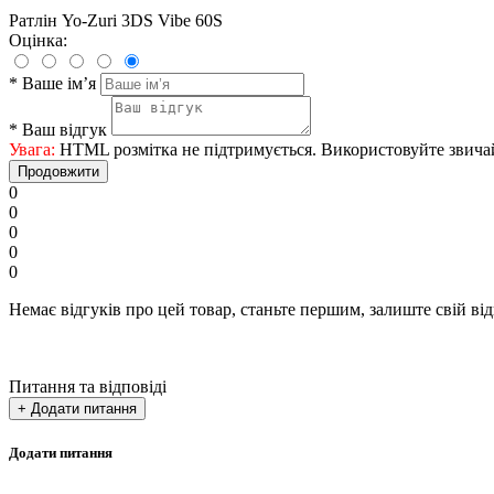
Ратлін Yo-Zuri 3DS Vibe 60S
Оцінка:
*
Ваше ім’я
*
Ваш відгук
Увага:
HTML розмітка не підтримується. Використовуйте звича
Продовжити
0
0
0
0
0
Немає відгуків про цей товар, станьте першим, залиште свій від
Питання та відповіді
+ Додати питання
Додати питання