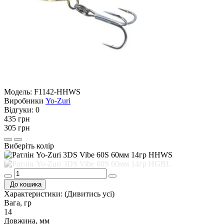
Модель:
F1142-HHWS
Виробники
Yo-Zuri
Відгуки:
0
435 грн
305 грн
Виберіть колір
До кошика
Характеристики:
(Дивитись усі)
Вага, гр
14
Довжина, мм