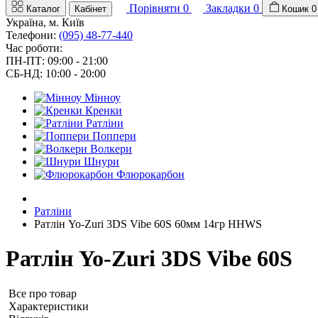
Порівняти
0
Закладки
0
Каталог
Кабінет
Кошик
0
Україна, м. Київ
Телефони:
(095) 48-77-440
Час роботи:
ПН-ПТ: 09:00 - 21:00
СБ-НД: 10:00 - 20:00
Мінноу
Кренки
Ратліни
Поппери
Волкери
Шнури
Флюрокарбон
Ратліни
Ратлін Yo-Zuri 3DS Vibe 60S 60мм 14гр HHWS
Ратлін Yo-Zuri 3DS Vibe 60S
Все про товар
Характеристики